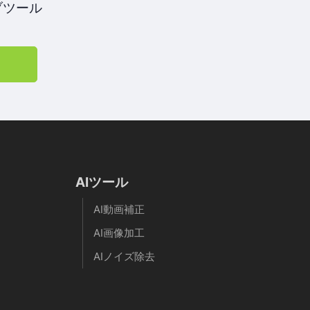
ブツール
AIツール
AI動画補正
AI画像加工
AIノイズ除去