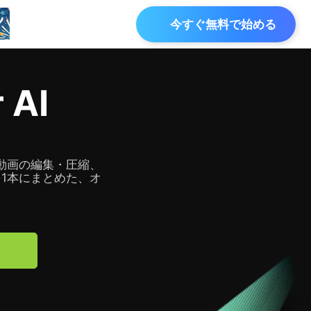
今すぐ無料で始める
Iツール
 AI
AI動画補正
を始めよう
AI動画高画質化、AIフレーム補間など
、動画の編集・圧縮、
1本にまとめた、オ
AI画像加工
出の瞬間を
AI画像高画質化、AI顔写真レタッチなど
ー
会社情報
背景ノイズ除去
ービーを作ろう
AIで背景ノイズをスムーズに除去