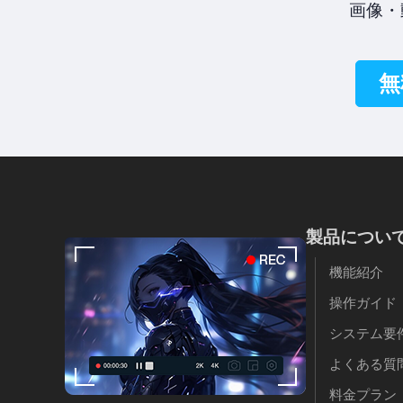
画像・
無
製品につい
機能紹介
操作ガイド
システム要
よくある質問 
料金プラン