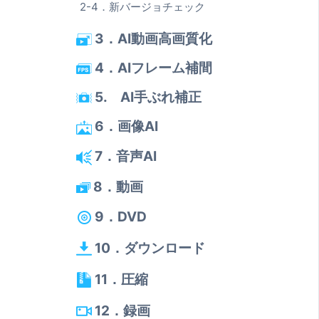
2-4．新バージョチェック
3．AI動画高画質化
4．AIフレーム補間
5. AI手ぶれ補正
6．画像AI
7．音声AI
8．動画
9．DVD
10．ダウンロード
11．圧縮
12．録画