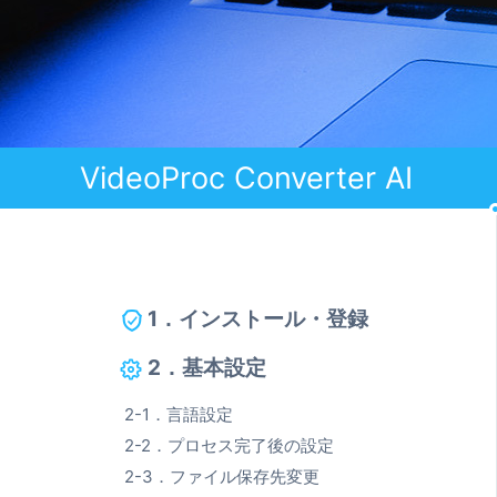
VideoProc Converter AI
1．インストール・登録
2．基本設定
2-1．言語設定
2-2．プロセス完了後の設定
2-3．ファイル保存先変更