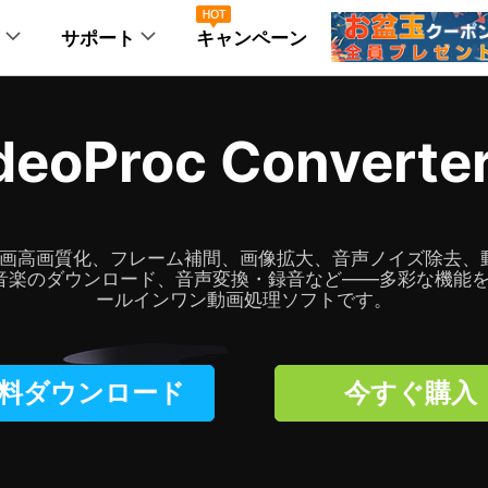
サポート
キャンペーン
品
動画・DVD処理
製品機能
A
deoProc Converter
向け
操作ガイド
Vlog
画面録画
「VLOGライフ」
システム要件
最強画面録画ソフト
oc Vlogger
I動画高画質化、フレーム補間、画像拡大、音声ノイズ除去
製品に関するFAQ
音楽のダウンロード、音声変換・録音など――多彩な機能を
料動画編集ソフト
ールインワン動画処理ソフトです。
動画・音楽を保存
ウエディング
ネット動画をダウンロード
一生に一度の思い
サポートセンタ
末向け
NEW
操作ガイド
oc Editor APP
料ダウンロード
今すぐ購入
システム要件
DVDリッピング
子供の成長記念
製品に関するFAQ
DVDをMP4、MP3などに変換
子供の成長記録ム
想像力を