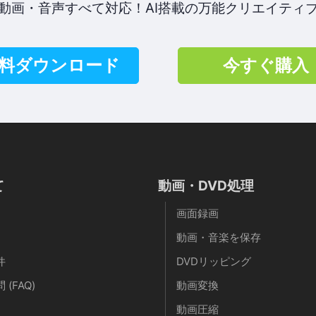
動画・音声すべて対応！AI搭載の万能クリエイティ
料ダウンロード
今すぐ購入
て
動画・DVD処理
画面録画
動画・音楽を保存
件
DVDリッピング
(FAQ)
動画変換
動画圧縮