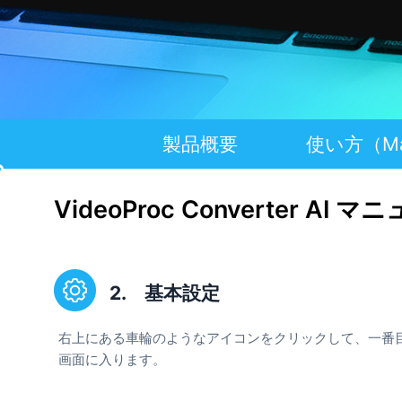
動画変換
ゲーム
動画をすばやく変換
ゲーム実況動画、
お問い合わせ
動画圧縮
旅行
画質を劣化させない動画圧縮
旅行の思い出をオ
製品概要
使い方（M
VideoProc Converter A
2. 基本設定
右上にある車輪のようなアイコンをクリックして、一番
画面に入ります。