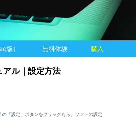
プレイ動画を作成
ビジネス
シャレなムービーに
ac版）
無料体験
購入
I マニュアル｜設定方法
目の「設定」ボタンをクリックたら、ソフトの設定