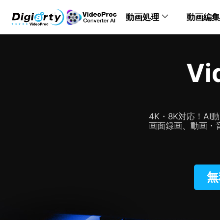
動画処理
動画編集
動画処理製品
動画編集製
製品別のヘルプ
Vi
PC・Mac
VideoProc Converter
多機能画像・動画処理ソフト
VideoProc Converter
VideoPr
4K・8K対応！A
画面録画、動画・
手軽さNo.1の無
モバイル端
VideoPr
無
VideoProc Vlogger
指先で動画編集の