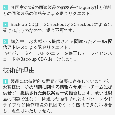
6
各国家/地域の同類製品の価格差やDigiarty社と他社
との同類製品の価格差による返金リクエスト。
7
Back-up CDは、2Checkoutと2Checkoutによる出
荷されたものなので、返金不可です。
8
購入中、お客様から提供される
間違ったメール
/配
信アドレス
による返金リクエスト。
当社がデータベース内のエラーを修正して、ライセンス
コードやBack-up CDをお届けします。
技術的理由
1
製品には技術的な問題が確実に存在していますが、
お客様は、
その問題に関する情報をサポートチームに提
供せず、提供された解決案も一切拒否します
。或いは製
品の問題ではなく、間違った操作それともパソコンやド
ライブなど操作環境の原因でうまく機能できない場合
も、返金はいたしません。