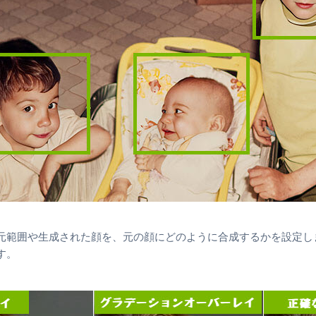
元範囲や生成された顔を、元の顔にどのように合成するかを設定し
す。