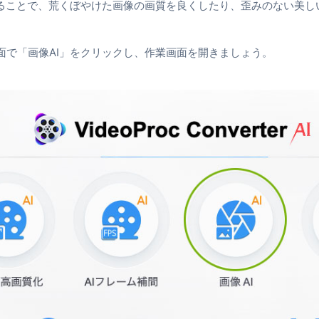
することで、荒くぼやけた画像の画質を良くしたり、歪みのない美し
。
面で「画像AI」をクリックし、作業画面を開きましょう。