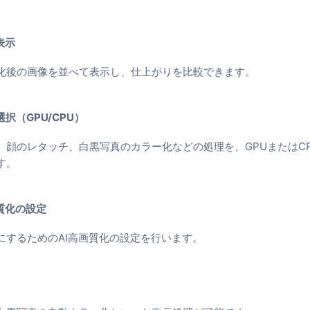
表示
化後の画像を並べて表示し、仕上がりを比較できます。
択（GPU/CPU）
、顔のレタッチ、白黒写真のカラー化などの処理を、GPUまたはC
す。
画質化の設定
にするためのAI高画質化の設定を行います。