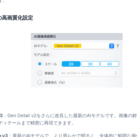
す。
像の高画質化設定
v3
：Gen Detail v2をさらに改良した最新のAIモデルです。画
ディテールまで精密に再現できます。
h v3
：最新のAIモデルで、より滑らかで明るく、全体的に鮮明な