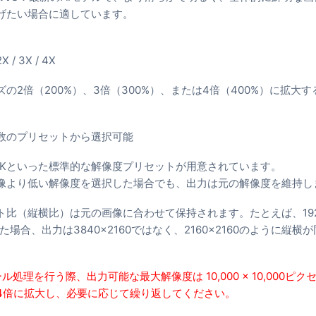
げたい場合に適しています。
 / 3X / 4X
の2倍（200%）、3倍（300%）、または4倍（400%）に拡大
数のプリセットから選択可能
、8Kといった標準的な解像度プリセットが用意されています。
像より低い解像度を選択した場合でも、出力は元の解像度を維持し
ト比（縦横比）は元の画像に合わせて保持されます。たとえば、1920
た場合、出力は3840×2160ではなく、2160×2160のように縦
ル処理を行う際、出力可能な最大解像度は 10,000 × 10,000ピ
4倍に拡大し、必要に応じて繰り返してください。