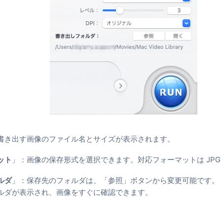
書き出す画像のファイル名とサイズが表示されます。
ット
」：画像の保存形式を選択できます。対応フォーマットは JPG 
ルダ
」：保存先のフォルダは、「参照」ボタンから変更可能です。
ルダが表示され、画像をすぐに確認できます。