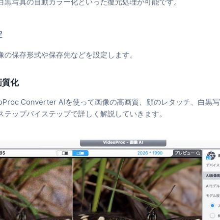
白黒写真の自動カラー化といった復元処理が可能です。
定
像の保存形式や保存先などを設定します。
画質化
oProc Converter AIを使って画像の高画質、顔のレタッチ、
ステップバイステップで詳しく解説していきます。