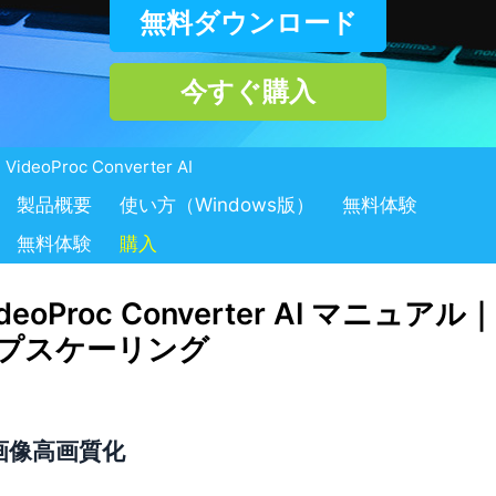
無料ダウンロード
今すぐ購入
会社情報
VideoProc Converter AI
製品概要
使い方（Windows版）
無料体験
無料体験
購入
deoProc Converter AI マニュ
お問い合わせ
プスケーリング
画像高画質化
ビジネス