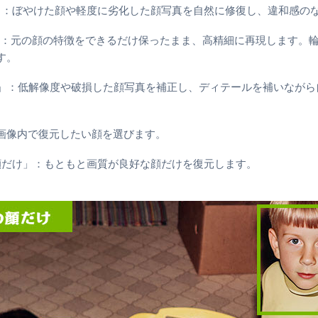
ild」：ぼやけた顔や軽度に劣化した顔写真を自然に修復し、違和感
ity」：元の顔の特徴をできるだけ保ったまま、高精細に再現します
す。
AN」：低解像度や破損した顔写真を補正し、ディテールを補いなが
画像内で復元したい顔を選びます。
顔だけ」：もともと画質が良好な顔だけを復元します。