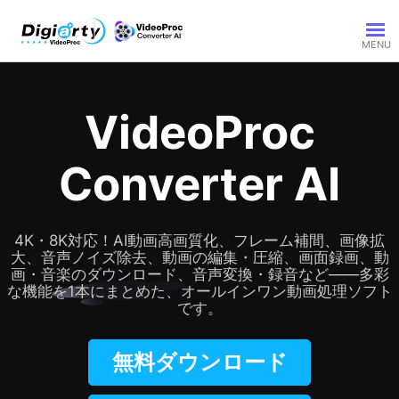
動画処理
VideoProc
動画処理製品
動画編集
動画・DVD処理
Converter AI
動画編集製品
サポート
AIツール
製品機能
製品別のヘルプ
4K・8K対応！AI動画高画質化、フレーム補間、画像拡
大、音声ノイズ除去、動画の編集・圧縮、画面録画、動
画・音楽のダウンロード、音声変換・録音など――多彩
な機能を1本にまとめた、オールインワン動画処理ソフト
です。
無料ダウンロード
サポートセンター