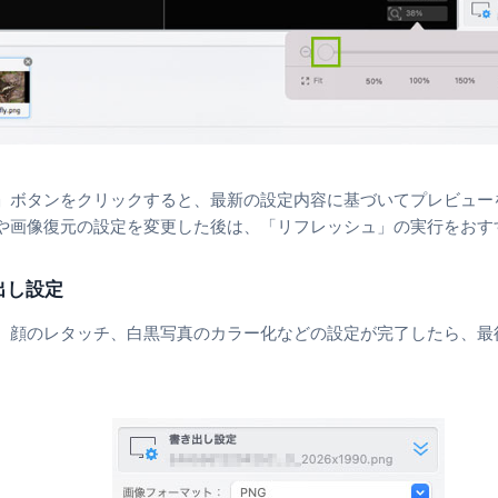
」ボタンをクリックすると、最新の設定内容に基づいてプレビュー
や画像復元の設定を変更した後は、「リフレッシュ」の実行をおす
き出し設定
、顔のレタッチ、白黒写真のカラー化などの設定が完了したら、最