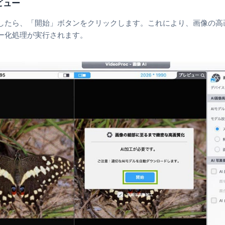
ビュー
したら、「開始」ボタンをクリックします。これにより、画像の高
ー化処理が実行されます。