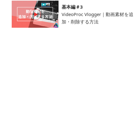
基本編＃3
VideoProc Vlogger｜動画素材を追
加・削除する方法
基本編＃4
かんたん！動画の解像度を上げる
方法
基本編＃5
高画質で動画の解像度を下げる方
法
基本編＃6
【縦向き←→横向き】動画を回転
する方法