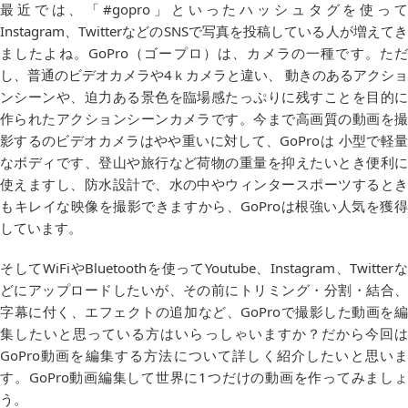
最近では、「#gopro」といったハッシュタグを使って
Instagram、TwitterなどのSNSで写真を投稿している人が増えてき
ましたよね。GoPro（ゴープロ）は、カメラの一種です。ただ
し、普通のビデオカメラや4ｋカメラと違い、 動きのあるアクショ
ンシーンや、迫力ある景色を臨場感たっぷりに残すことを目的に
作られたアクションシーンカメラです。今まで高画質の動画を撮
影するのビデオカメラはやや重いに対して、GoProは 小型で軽量
なボディです、登山や旅行など荷物の重量を抑えたいとき便利に
使えますし、防水設計で、水の中やウィンタースポーツするとき
もキレイな映像を撮影できますから、GoProは根強い人気を獲得
しています。
そしてWiFiやBluetoothを使ってYoutube、Instagram、Twitterな
どにアップロードしたいが、その前にトリミング・分割・結合、
字幕に付く、エフェクトの追加など、GoProで撮影した動画を編
集したいと思っている方はいらっしゃいますか？だから今回は
GoPro動画を編集する方法について詳しく紹介したいと思いま
す。GoPro動画編集して世界に1つだけの動画を作ってみましょ
う。