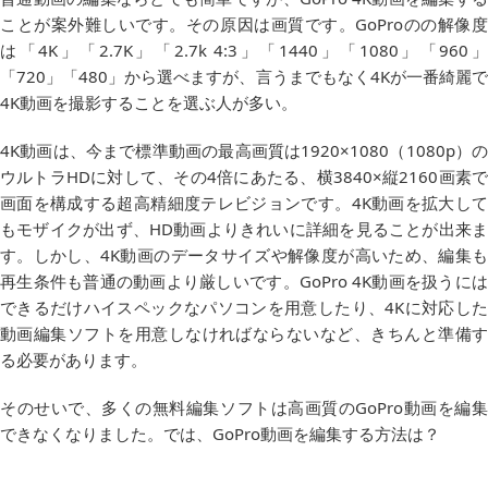
ことが案外難しいです。その原因は画質です。GoProのの解像度
は「4K」「2.7K」「2.7k 4:3」「1440」「1080」「960」
「720」「480」から選べますが、言うまでもなく4Kが一番綺麗で
4K動画を撮影することを選ぶ人が多い。
4K動画は、今まで標準動画の最高画質は1920×1080（1080p）の
ウルトラHDに対して、その4倍にあたる、横3840×縦2160画素で
画面を構成する超高精細度テレビジョンです。4K動画を拡大して
もモザイクが出ず、HD動画よりきれいに詳細を見ることが出来ま
す。しかし、4K動画のデータサイズや解像度が高いため、編集も
再生条件も普通の動画より厳しいです。GoPro 4K動画を扱うには
できるだけハイスペックなパソコンを用意したり、4Kに対応した
動画編集ソフトを用意しなければならないなど、きちんと準備す
る必要があります。
そのせいで、多くの無料編集ソフトは高画質のGoPro動画を編集
できなくなりました。では、GoPro動画を編集する方法は？