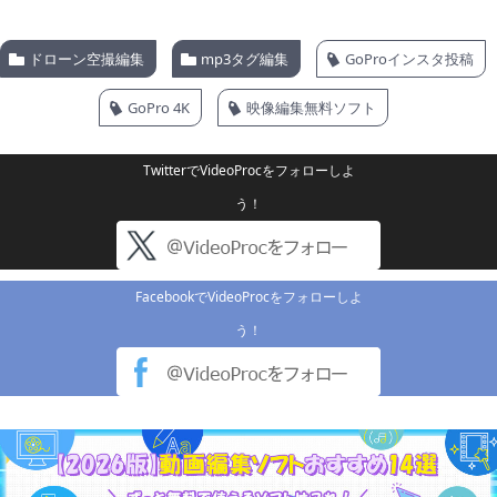
ドローン空撮編集
mp3タグ編集
GoProインスタ投稿
GoPro 4K
映像編集無料ソフト
TwitterでVideoProcをフォローしよ
う！
FacebookでVideoProcをフォローしよ
う！