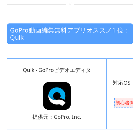
<
GoPro動画編集無料アプリオススメ1 位：
Quik
Quik - GoProビデオエディタ
対応OS ： 
初心者向け
提供元：GoPro, Inc.