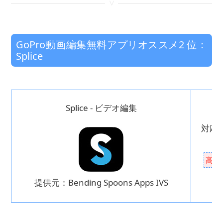
<
GoPro動画編集無料アプリオススメ2 位：
Splice
Splice - ビデオ編集
対応O
高度
提供元：Bending Spoons Apps IVS