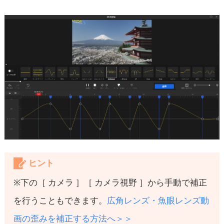
ヒント
※下の［ カメラ ］［ カメラ視野 ］から手動で補正
を行うこともできます。
広角レンズ・魚眼レンズ動
画の歪みを補正する方法へ＞＞