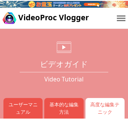
VideoProc Vlogger
ビデオガイド
Video Tutorial
ユーザーマニ
基本的な編集
高度な編集テ
ュアル
方法
ニック