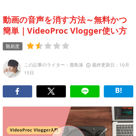
動画の音声を消す方法～無料かつ
簡単｜VideoProc Vlogger使い方
難易度
この記事のライター：鹿島湊
最終更新日：10月
15日