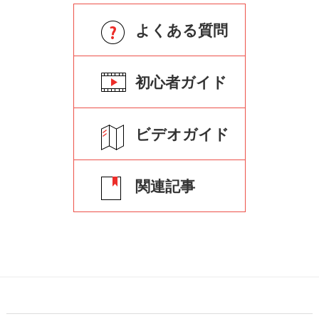
高級編＃4
高音質で動画の音量を調整する方法
よくある質問
初心者ガイド
高級編＃5
MP3等の音声ファイルをカットする
ビデオガイド
高級編＃6
VideoProc Vlogger｜音声を分割する
関連記事
方法
さらに詳しく