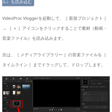
ル）を読み込む
VideoProc Vloggerを起動して、［ 新規プロジェクト ］
→ ［ ＋ ］アイコンをクリックすることで素材（動画・
音楽ファイル）を読み込みます。
次は、［ メディアライブラリー ］の音楽ファイルを［
タイムライン ］までドラッグして、ドロップします。