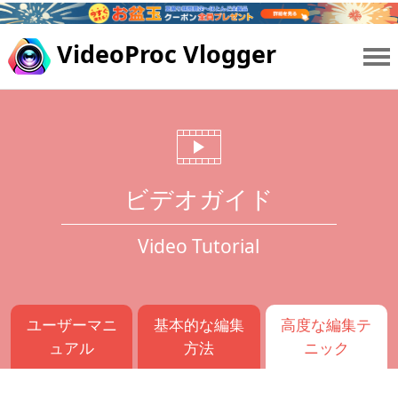
VideoProc Vlogger
ビデオガイド
Video Tutorial
ユーザーマニ
基本的な編集
高度な編集テ
ュアル
方法
ニック