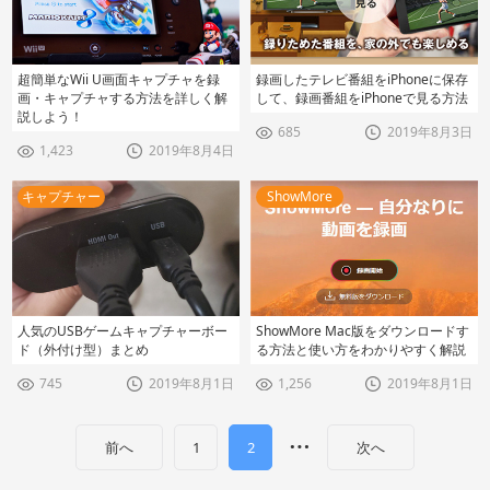
超簡単なWii U画面キャプチャを録
録画したテレビ番組をiPhoneに保存
画・キャプチャする方法を詳しく解
して、録画番組をiPhoneで見る方法
説しよう！
685
2019年8月3日
1,423
2019年8月4日
キャプチャー
ShowMore
人気のUSBゲームキャプチャーボー
ShowMore Mac版をダウンロードす
ド（外付け型）まとめ
る方法と使い方をわかりやすく解説
745
2019年8月1日
1,256
2019年8月1日
…
前へ
1
2
次へ