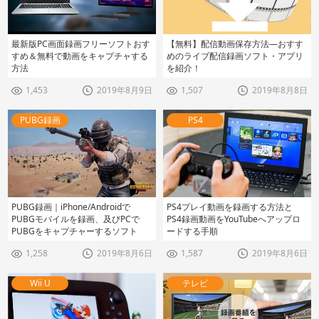
最新版PC画面録画フリーソフトおす
【無料】配信動画保存方法―おすす
すめ＆無料で動画をキャプチャする
めのライブ配信録画ソフト・アプリ
方法
を紹介！
1,453
2019年8月9日
1,507
2019年8月8日
PUBG録画
PS4
PUBG録画｜iPhone/Androidで
PS4プレイ動画を録画する方法と
PUBGモバイルを録画、及びPCで
PS4録画動画をYouTubeへアップロ
PUBGをキャプチャーするソフト
ードする手順
1,258
2019年8月6日
1,587
2019年8月6日
Wii U
テレビ