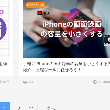
iPhone圧縮
法を詳
手軽にiPhoneの画面録画の容量を小さくする
紹介～圧縮ツールに任せろう！
8月06日
224
2024年
...
1
2
次へ