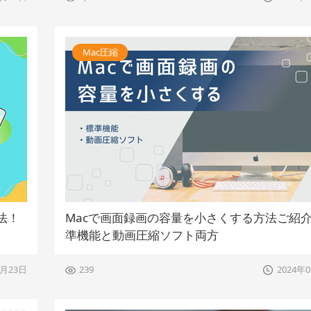
Mac圧縮
法！
Macで画面録画の容量を小さくする方法ご紹
準機能と動画圧縮ソフト両方
2月23日
239
2024年