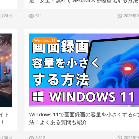
選！安全・無料でMP4/MOVを軽量化する方法
7月24日
611
2026年
Windows11
イト
Windows 11で画面録画の容量を小さくする4
応！
法！よくある質問も紹介
1月06日
3,312
2025年