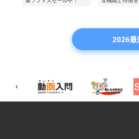
集ソフト大セール中！
全機能と特徴を
202