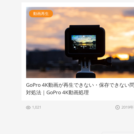
動画再生
GoPro 4K動画が再生できない・保存できない
対処法｜GoPro 4K動画処理
1,021
2019