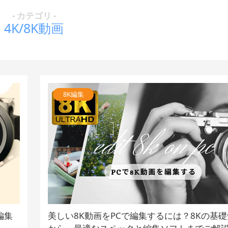
- カテゴリ -
4K/8K動画
8K編集
編集
美しい8K動画をPCで編集するには？8Kの基