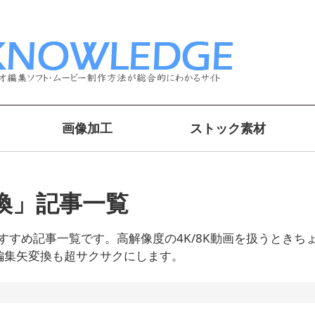
画像加工
ストック素材
変換」記事一覧
すすめ記事一覧です。高解像度の4K/8K動画を扱うときち
編集矢変換も超サクサクにします。