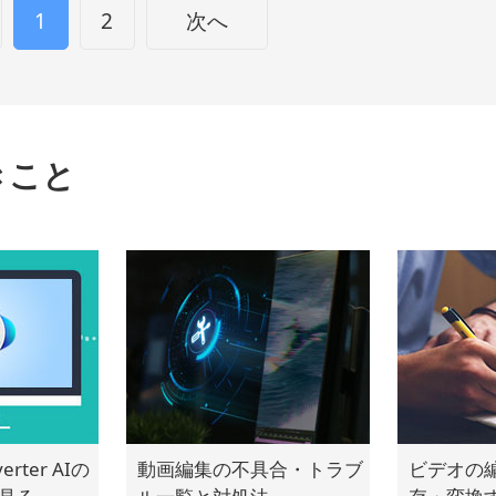
1
2
次へ
きこと
verter AIの
動画編集の不具合・トラブ
ビデオの