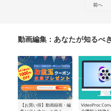
前へ
動画編集：あなたが知るべ
【お買い得】動画録画・編
VideoProc Con