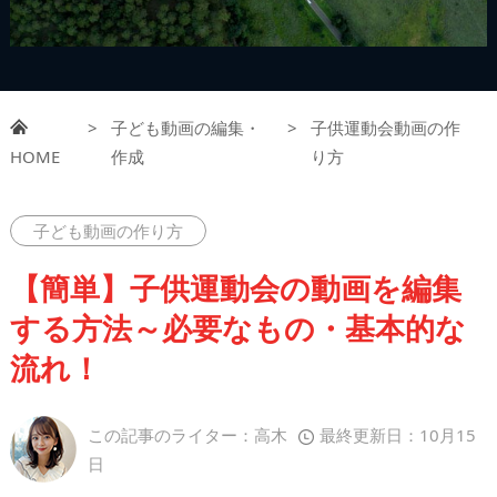
>
子ども動画の編集・
>
子供運動会動画の作
HOME
作成
り方
子ども動画の作り方
【簡単】子供運動会の動画を編集
する方法～必要なもの・基本的な
流れ！
この記事のライター：高木
最終更新日：10月15
日