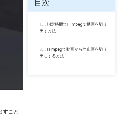
目次
指定時間でFFmpegで動画を切り
1…
出す方法
FFmpegで動画から静止画を切り
2…
出しする方法
出すこと