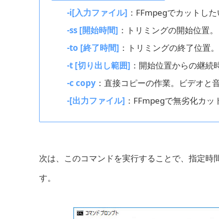
-i[入力ファイル]
：FFmpegでカットし
-ss [開始時間]
：トリミングの開始位置。
-to [終了時間]
：トリミングの終了位置。
-t [切り出し範囲]
：開始位置からの継続
-c copy
：直接コピーの作業。ビデオと
-[出力ファイル]
：FFmpegで無劣化
次は、このコマンドを実行することで、指定時間
す。