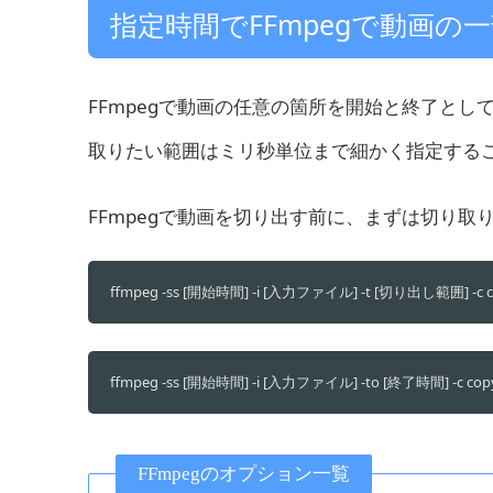
指定時間でFFmpegで動画の
FFmpegで動画の任意の箇所を開始と終了と
取りたい範囲はミリ秒単位まで細かく指定する
FFmpegで動画を切り出す前に、まずは切り取
ffmpeg -ss [開始時間] -i [入力ファイル] -t [切り出し範囲] -
ffmpeg -ss [開始時間] -i [入力ファイル] -to [終了時間] -c 
FFmpegのオプション一覧