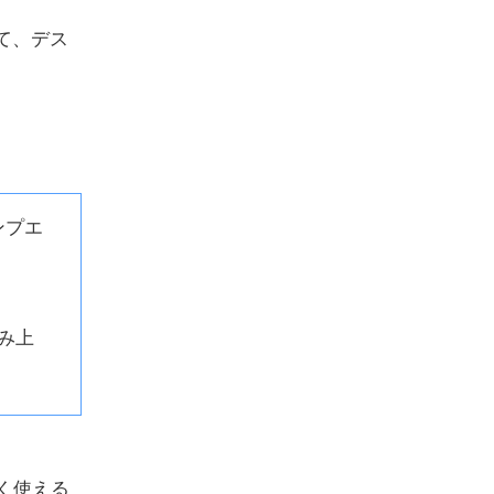
して、デス
ンプエ
み上
く使える