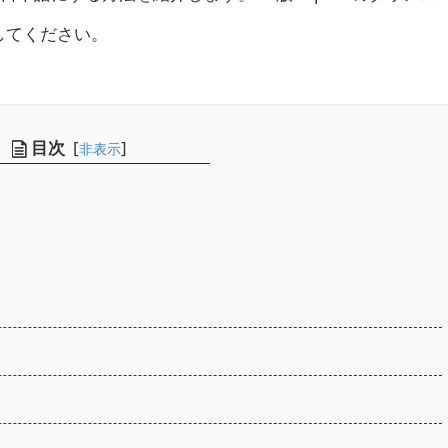
してください。
目次
[
]
非表示