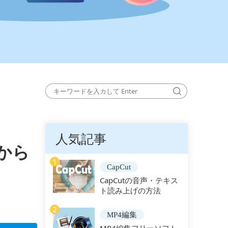
人気記事
から
1
CapCut
CapCutの音声・テキス
ト読み上げの方法
2
MP4編集
MP4編集フリーソフト