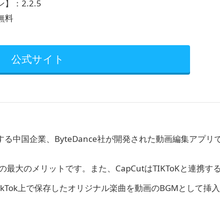
】：2.2.5
無料
公式サイト
運営する中国企業、ByteDance社が開発された動画編集アプリ
の最大のメリットです。また、CapCutはTIKToKと連携す
TikTok上で保存したオリジナル楽曲を動画のBGMとして挿