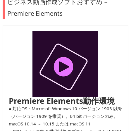
ビジネス動画作成ソフトおすすめ～
Premiere Elements
Premiere Elements動作環境
● 対応OS：Microsoft Windows 10 バージョン 1903 以降
（バージョン 1909 を推奨）。64 bit バージョンのみ。
macOS 10.14 ～ 10.15 または macOS 11