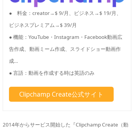
● 料金：creator→$ 9/月、ビジネス→$ 19/月、
ビジネスプレミアム→$ 39/月
● 機能：YouTube・Instagram・Facebook動画広
告作成、動画ミーム作成、スライドショー動画作
成…
● 言語：動画を作成する時は英語のみ
Clipchamp Create公式サイト
2014年からサービス開始した『Clipchamp Create（動