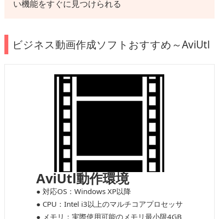
い機能をすぐに見つけられる
ビジネス動画作成ソフトおすすめ～AviUtl
AviUtl動作環境
● 対応OS：Windows XP以降
● CPU：Intel i3以上のマルチコアプロセッサ
● メモリ：実際使用可能のメモリ最小限4GB