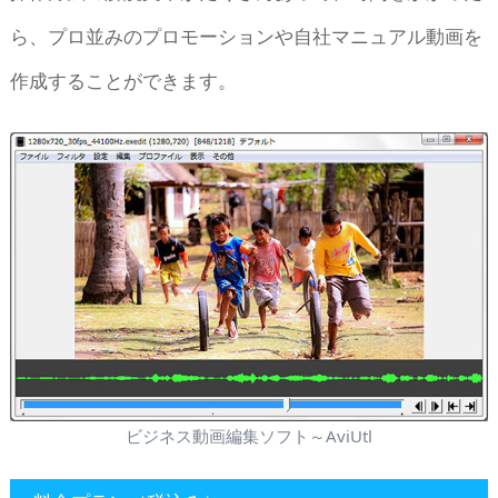
ら、プロ並みのプロモーションや自社マニュアル動画を
作成することができます。
ビジネス動画編集ソフト～AviUtl