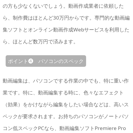
の方も少なくないでしょう。動画作成業者に依頼した
ら、制作費はほとんど30万円からです。専門的な動画編
集ソフトとオンライン動画作成Webサービスを利用した
ら、ほとんど数万円で済みます。
ポイント❹ パソコンのスペック
動画編集は、パソコンでする作業の中でも、特に重い作
業です。特に、動画編集する時に、色々なエフェクト
（効果）をかけながら編集をしたい場合などは、高いス
ペックが要求されます。お持ちのパソコンがノートパソ
コン低スペックPCなら、動画編集ソフトPremiere Pro