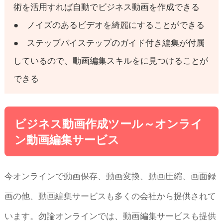
術を活用すれば自動でビジネス動画を作成できる
● ノイズのあるビデオを綺麗にすることができる
● ステップバイステップのガイド付き編集が付属
しているので、動画編集スキルをに見つけることが
できる
ビジネス動画作成ツール～オンライ
ン動画編集サービス
今オンラインで動画保存、動画変換、動画圧縮、画面録
画の他、動画編集サービスも多くの会社から提供されて
います。勿論オンラインでは、動画編集サービスも提供