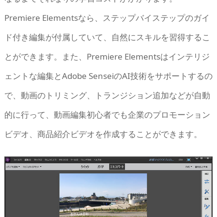
Premiere Elementsなら、ステップバイステップのガイ
ド付き編集が付属していて、自然にスキルを習得するこ
とができます。また、Premiere Elementsはインテリジ
ェントな編集とAdobe SenseiのAI技術をサポートするの
で、動画のトリミング、トランジション追加などが自動
的に行って、動画編集初心者でも企業のプロモーション
ビデオ、商品紹介ビデオを作成することができます。