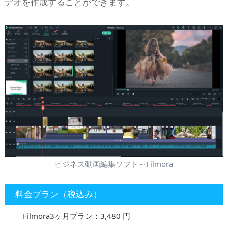
デオを作成することができます。
ビジネス動画編集ソフト～Filmora
料金プラン（税込み）
Filmora3ヶ月プラン：3,480 円