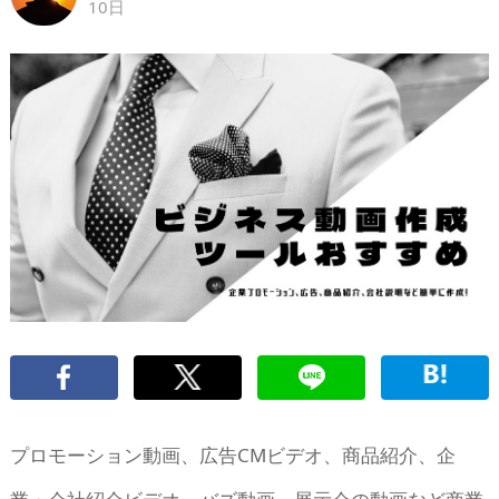
10日
プロモーション動画、広告CMビデオ、商品紹介、企