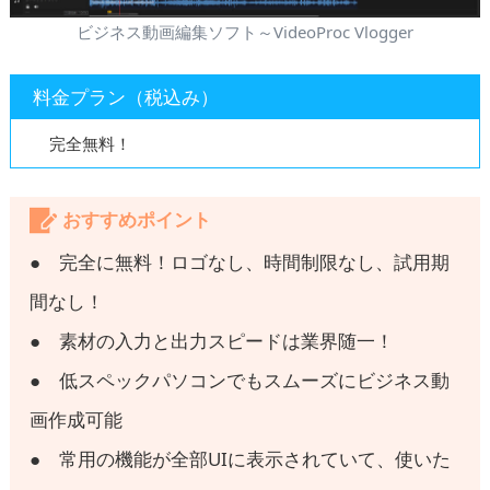
ビジネス動画編集ソフト～VideoProc Vlogger
料金プラン（税込み）
完全無料！
おすすめポイント
● 完全に無料！ロゴなし、時間制限なし、試用期
間なし！
● 素材の入力と出力スピードは業界随一！
● 低スペックパソコンでもスムーズにビジネス動
画作成可能
● 常用の機能が全部UIに表示されていて、使いた