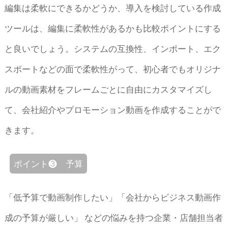
編集は柔軟にできるかどうか、導入を検討している作成
ツールは、編集に柔軟性があるかも比較ポイントにする
と良いでしょう。システムの互換性、インポート、エク
スポートなどの面で柔軟性がって、初心者でもオリジナ
ルの動画素材をフレームごとに自由にカスタマイズし
て、会社紹介やプロモーション動画を作成することがで
きます。
ポイント❸ 予算
「低予算で動画制作したい」「会社からビジネス動画作
成の予算が厳しい」 などの悩みを持つ企業・店舗担当者