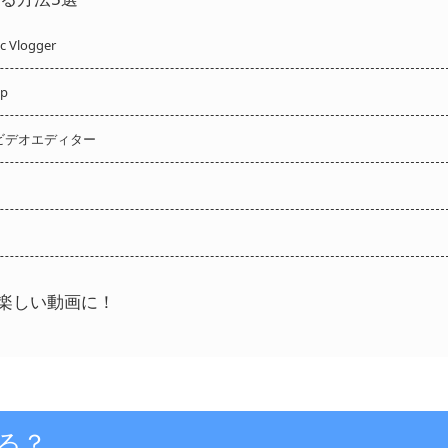
logger
p
Oビデオエディター
と楽しい動画に！
れる？