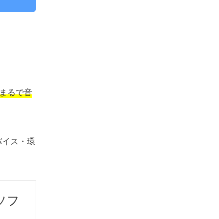
でまるで音
バイス・環
ソフ