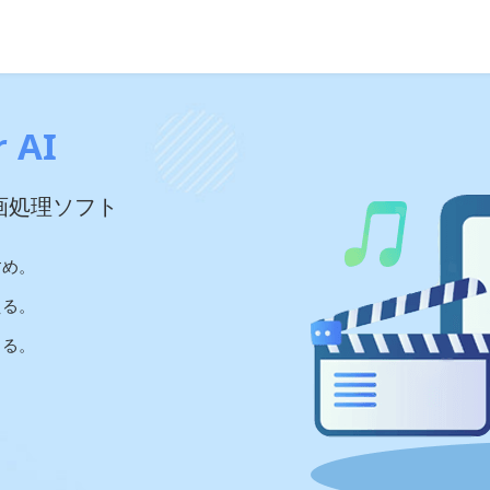
 AI
画処理ソフト
すめ。
える。
きる。