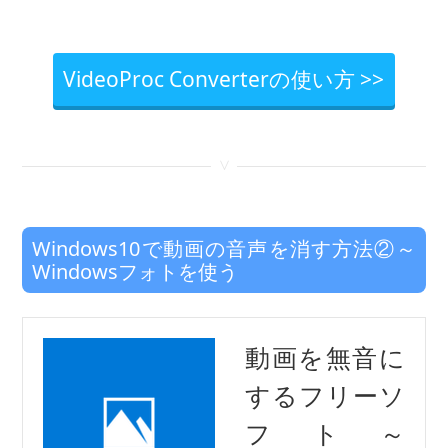
VideoProc Converterの使い方 >>
<
Windows10で動画の音声を消す方法②～
Windowsフォトを使う
動画を無音に
するフリーソ
フト～