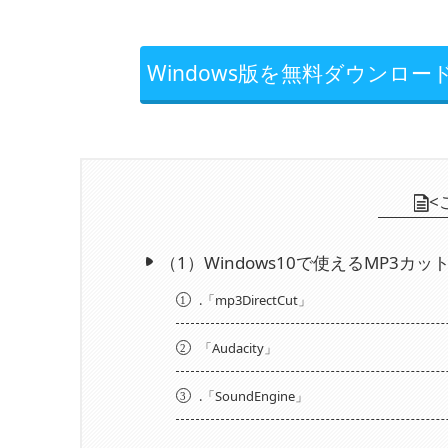
Windows版を無料ダウンロー
<
（1）Windows10で使えるMP3カ
.「mp3DirectCut」
1
「Audacity」
2
.「SoundEngine」
3