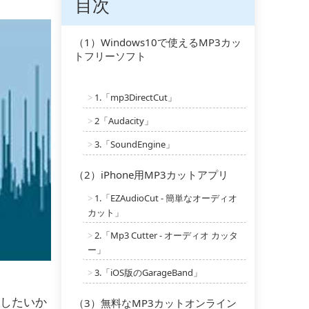
目次
（1）Windows10で使えるMP3カッ
トフリーソフト
1
.「mp3DirectCut」
>
2
「Audacity」
>
3
.「SoundEngine」
>
（2）iPhone用MP3カットアプリ
1
.「EZAudioCut - 簡単なオーディオ
>
カット」
2
.「Mp3 Cutter - オーディオ カッタ
>
ー」
3
.「iOS版のGarageBand」
>
したいか
（3）無料なMP3カットオンライン