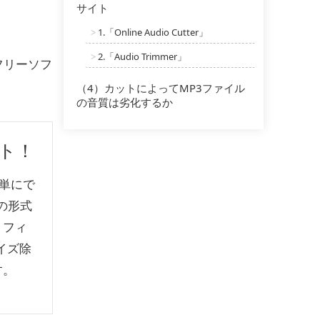
サイト
1
.「Online Audio Cutter」
>
2
.「Audio Trimmer」
>
フリーソフ
（4）カットによってMP3ファイル
の音質は劣化するか
フト！
簡単にで
の形式
、フィ
イズ除
す。