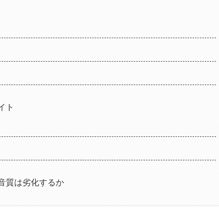
」
イト
の音質は劣化するか