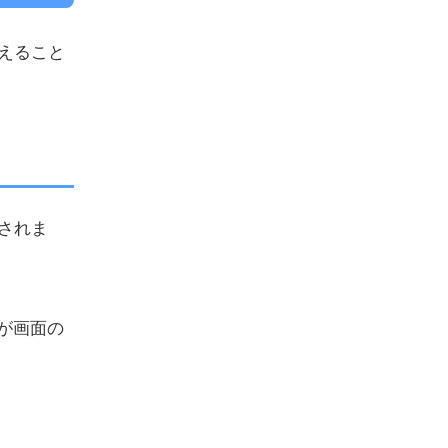
使えること
加されま
字が画面の