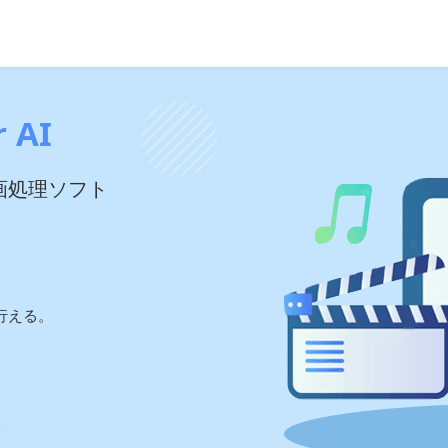
 AI
画処理ソフト
。
。
行える。