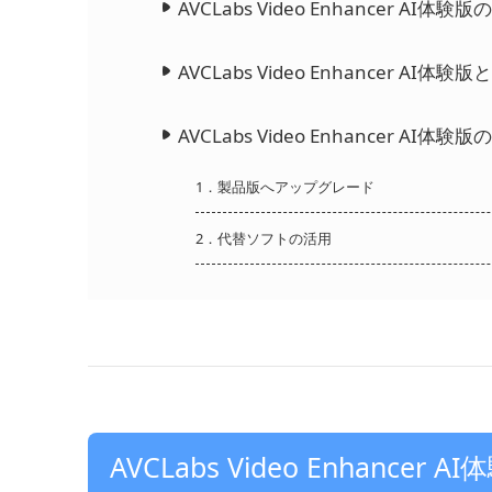
AVCLabs Video Enhancer AI体
AVCLabs Video Enhancer AI
AVCLabs Video Enhancer A
1．製品版へアップグレード
2．代替ソフトの活用
AVCLabs Video Enhance